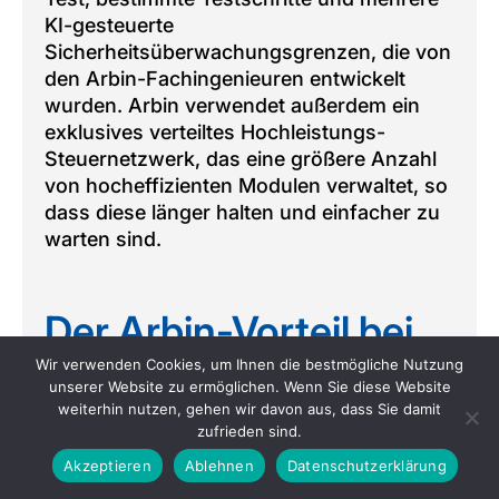
KI-gesteuerte
Sicherheitsüberwachungsgrenzen, die von
den Arbin-Fachingenieuren entwickelt
wurden. Arbin verwendet außerdem ein
exklusives verteiltes Hochleistungs-
Steuernetzwerk, das eine größere Anzahl
von hocheffizienten Modulen verwaltet, so
dass diese länger halten und einfacher zu
warten sind.
Der Arbin-Vorteil bei
der Prüfung von
Wir verwenden Cookies, um Ihnen die bestmögliche Nutzung
unserer Website zu ermöglichen. Wenn Sie diese Website
Elektrofahrzeugbatteri
weiterhin nutzen, gehen wir davon aus, dass Sie damit
zufrieden sind.
en
Akzeptieren
Ablehnen
Datenschutzerklärung