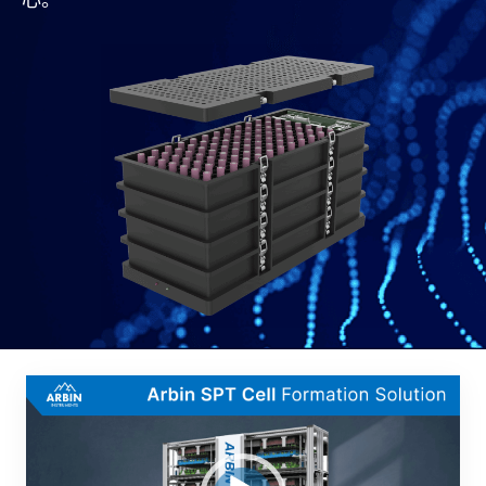
视
频
播
放