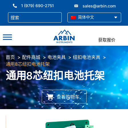
跳
1 (979) 690-2751
sales@arbin.com
至
内
简体中文
容
获取报价
首页
配件商城
电池夹具
纽扣电池夹具
通用8芯纽扣电池托架
通用8芯纽扣电池托架
查看购物车