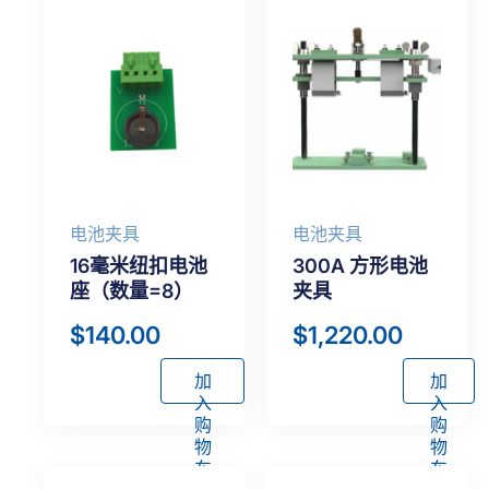
电池夹具
电池夹具
16毫米纽扣电池
300A 方形电池
座（数量=8）
夹具
$
140.00
$
1,220.00
加
加
入
入
购
购
物
物
车
车