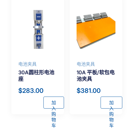
电池夹具
电池夹具
30A圆柱形电池
10A 平板/软包电
座
池夹具
$
283.00
$
381.00
加
加
入
入
购
购
物
物
车
车