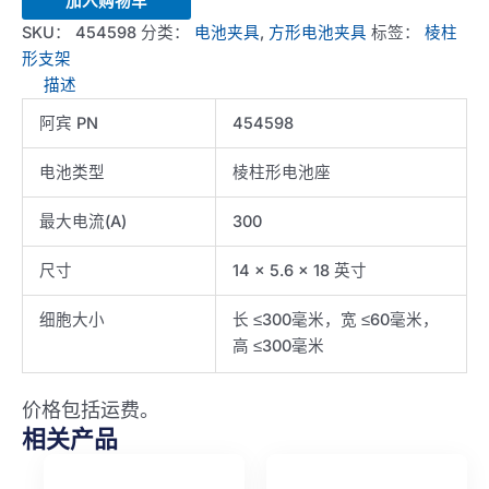
加入购物车
1CH-
SKU：
454598
分类：
电池夹具
,
方形电池夹具
标签：
棱柱
300A-
形支架
H300mm
描述
数
阿宾 PN
454598
量
电池类型
棱柱形电池座
最大电流(A)
300
尺寸
14 x 5.6 x 18 英寸
细胞大小
长 ≤300毫米，宽 ≤60毫米，
高 ≤300毫米
价格包括运费。
相关产品