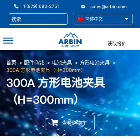
跳
1 (979) 690-2751
sales@arbin.com
至
内
简体中文
容
获取报价
首页
配件商城
电池夹具
方形电池夹具
300A 方形电池夹具（H=300mm）
300A 方形电池夹具
（H=300mm）
查看购物车