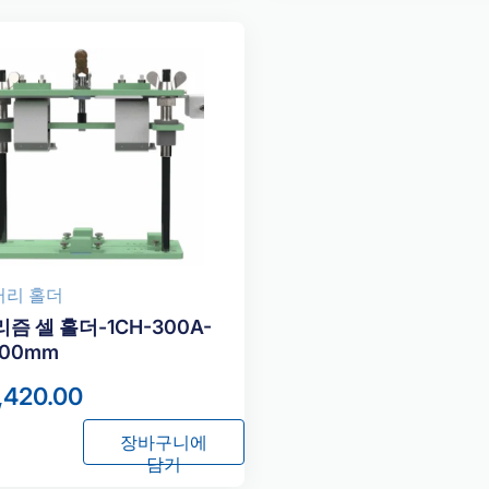
터리 홀더
즘 셀 홀더-1CH-300A-
300mm
,420.00
장바구니에
담기