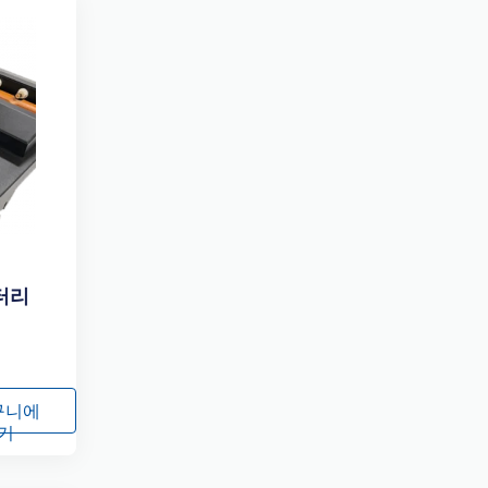
배터리
구니에
기