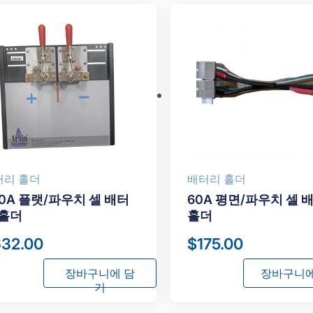
터리 홀더
배터리 홀더
00A 플랫/파우치 셀 배터
60A 평면/파우치 셀 
 홀더
홀더
632.00
$
175.00
장바구니에 담
장바구니에
기