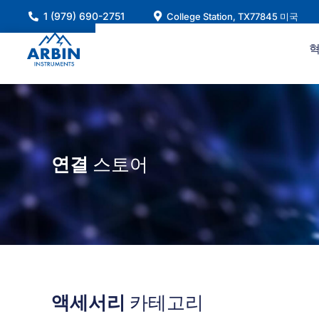
콘
1 (979) 690-2751
College Station, TX77845 미국
텐
츠
로
건
너
뛰
기
연결
스토어
액세서리
카테고리