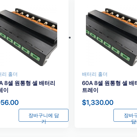
터리 홀더
배터리 홀더
A 8셀 원통형 셀 배터리
60A 8셀 원통형 셀 
레이
트레이
956.00
$
1,330.00
장바구니에 담
장바
기
담