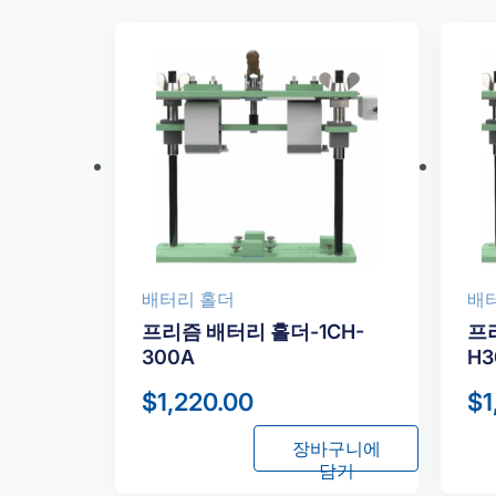
배터리 홀더
배
프리즘 배터리 홀더-1CH-
프리
300A
H
$
1,220.00
$
1
장바구니에
담기