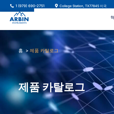
콘
1 (979) 690-2751
College Station, TX77845 미국
텐
츠
로
건
너
뛰
기
홈
제품 카탈로그
제품 카탈로그