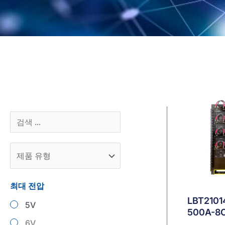
최대 전압
LBT2101
5
500A-8
6