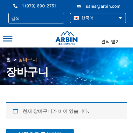
콘
1 (979) 690-2751
sales@arbin.com
텐
츠
한국어
로
건
너
견적 받기
뛰
기
홈
장바구니
장바구니
현재 장바구니가 비어 있습니다.