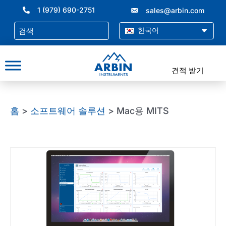
콘
1 (979) 690-2751
sales@arbin.com
텐
츠
한국어
로
건
너
견적 받기
뛰
기
홈
>
소프트웨어 솔루션
> Mac용 MITS