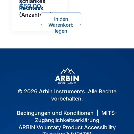
schlankes
$
50.00
Rechteck
(Anzahl=50)
In den
Warenkorb
legen
© 2026 Arbin Instruments. Alle Rechte
vorbehalten.
Bedingungen und Konditionen
|
MITS-
Zugänglichkeitserklärung
ARBIN Voluntary Product Accessibility