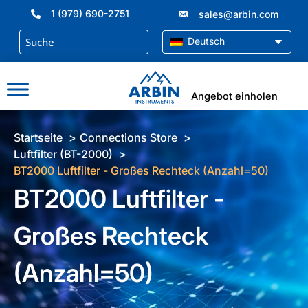
Zum
1 (979) 690-2751
sales@arbin.com
Inhalt
springen
Deutsch
Angebot einholen
Startseite
Connections Store
Luftfilter (BT-2000)
BT2000 Luftfilter - Großes Rechteck (Anzahl=50)
BT2000 Luftfilter -
Großes Rechteck
(Anzahl=50)