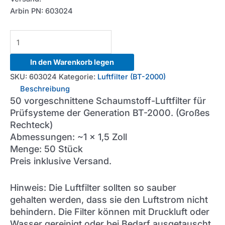
Arbin PN: 603024
BT2000
Air
Filters
In den Warenkorb legen
-
SKU:
603024
Kategorie:
Luftfilter (BT-2000)
Large
Beschreibung
Rectangle
50 vorgeschnittene Schaumstoff-Luftfilter für
(Qty=50)
Prüfsysteme der Generation BT-2000. (Großes
Menge
Rechteck)
Abmessungen: ~1 x 1,5 Zoll
Menge: 50 Stück
Preis inklusive Versand.
Hinweis: Die Luftfilter sollten so sauber
gehalten werden, dass sie den Luftstrom nicht
behindern. Die Filter können mit Druckluft oder
Wasser gereinigt oder bei Bedarf ausgetauscht