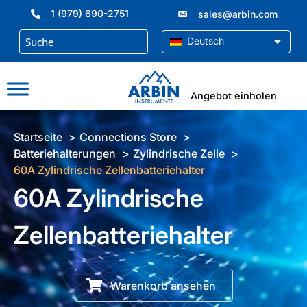
Zum
1 (979) 690-2751
sales@arbin.com
Inhalt
springen
Deutsch
Angebot einholen
Startseite
Connections Store
Batteriehalterungen
Zylindrische Zelle
60A Zylindrische Zellenbatteriehalter
60A Zylindrische
Zellenbatteriehalter
Warenkorb ansehen