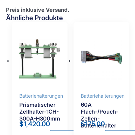
Preis inklusive Versand.
Ähnliche Produkte
Batteriehalterungen
Batteriehalterungen
Prismatischer
60A
Zellhalter-1CH-
Flach-/Pouch-
300A-H300mm
Zellen-
$
1,420.00
$
175.00
Batteriehalter