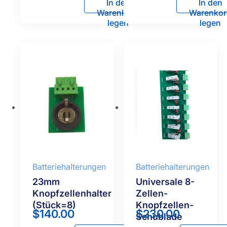
In den
In den
Warenkorb
Warenkor
legen
legen
Batteriehalterungen
Batteriehalterungen
23mm
Universale 8-
Knopfzellenhalter
Zellen-
(Stück=8)
Knopfzellen-
$
140.00
$
230.00
Schublade