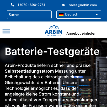
Zum
1 (979) 690-2751
sales@arbin.com
Inhalt
springen
Deutsch
Angebot einholen
Batterie-Testgeräte
Arbin-Produkte liefern schnell und präzise
Selbstentladungsstrom
Messung unter
Beibehaltung des elektrochemischen
Gleichgewichts der Batterie. Unsere
Technologie ermöglicht es, dass der
angelegte kleine Strom konstant und
unbeeinflusst von Temperaturschwankungen
ist, was die Präzision während des gesamten