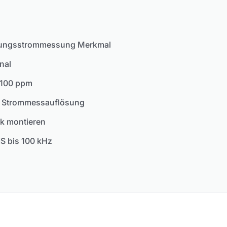
ladungsstrommessung
Merkmal
nal
<100 ppm
d Strommessauflösung
ck montieren
IS bis 100 kHz