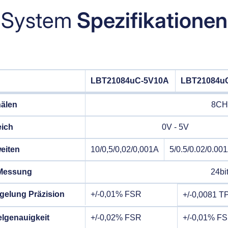
System
Spezifikationen
LBT21084uC-5V10A
LBT21084u
älen
8C
ich
0V - 5V
eiten
10/0,5/0,02/0,001A
5/0.5/0.02/0.00
 Messung
24bi
elung Präzision
+/-0,01% FSR
+/-0,0081 
lgenauigkeit
+/-0,02% FSR
+/-0,01% F