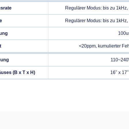
srate
Regulärer Modus: bis zu 1kHz,
e
Regulärer Modus: bis zu 1kHz,
sung
100u
t
<20ppm, kumulierter Feh
nung
110~24
uses (B x T x H)
16" x 17"