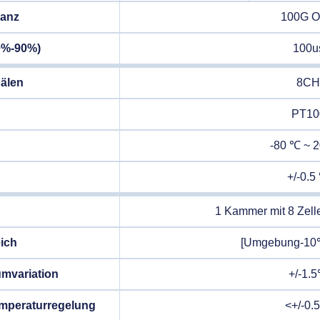
anz
100G 
10%-90%)
100u
älen
8C
PT10
-80 ℃ ~ 
+/-0.5
1 Kammer mit 8 Zell
ich
[Umgebung-10
mvariation
+/-1.
Temperaturregelung
<+/-0