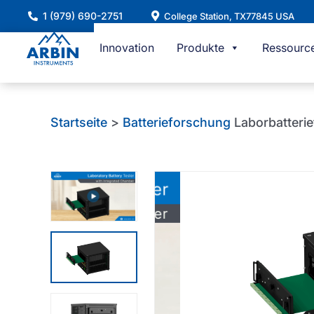
Zum
1 (979) 690-2751
College Station, TX77845 USA
Inhalt
springen
Innovation
Produkte
Ressourc
Startseite
>
Batterieforschung
Laborbatterie