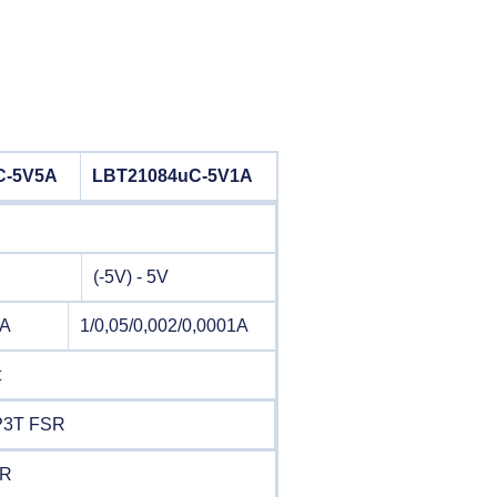
C-5V5A
LBT21084uC-5V1A
H
(-5V) - 5V
1A
1/0,05/0,002/0,0001A
t
TP3T FSR
SR