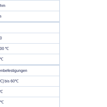
Ohm
s
H
0
200 ℃
 ℃
enbefestigungen
℃] bis 60℃
5℃
.5℃